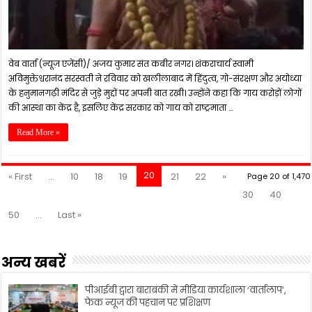
वेब वार्ता (न्यूज़ एजेंसी)/ अजय कुमार संत कबीर नगर। शंकराचार्य स्वामी
अविमुक्तेश्वरानंद सरस्वती ने रविवार को खलीलाबाद में हिंदुत्व, गो-संरक्षण और अयोध्या
के हनुमानगढ़ी मंदिर से जुड़े मुद्दों पर अपनी बात रखी। उन्होंने कहा कि गाय करोड़ों लोगों
की आस्था का केंद्र है, इसलिए केंद्र सरकार को गाय को राष्ट्रमाता …
Read More »
20
« First
...
10
18
19
21
22
»
Page 20 of 1,470
30
40
50
...
Last »
अन्य खबरें
पीआईबी द्वारा बाराबंकी में मीडिया कार्यशाला ‘वार्तालाप’,
फेक न्यूज की पहचान पर प्रशिक्षण