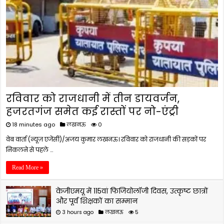
रविवार को राजधानी में तीन डायवर्जन,
हजरतगंज समेत कई रास्तों पर नो-एंट्री
18 minutes ago
लखनऊ
0
वेब वार्ता (न्यूज़ एजेंसी)/अजय कुमार लखनऊ। रविवार को राजधानी की सड़कों पर
निकलने से पहले …
Read More »
केजीएमयू में 115वां फिजियोलॉजी दिवस, उत्कृष्ट छात्रों
और पूर्व शिक्षकों का सम्मान
3 hours ago
लखनऊ
5