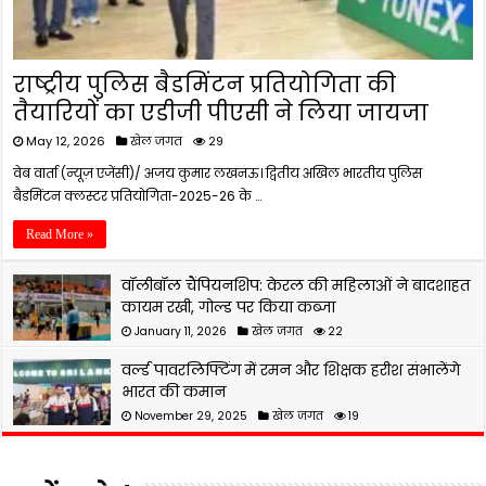
राष्ट्रीय पुलिस बैडमिंटन प्रतियोगिता की
तैयारियों का एडीजी पीएसी ने लिया जायजा
May 12, 2026
खेल जगत
29
वेब वार्ता (न्यूज़ एजेंसी)/ अजय कुमार लखनऊ। द्वितीय अखिल भारतीय पुलिस
बैडमिंटन क्लस्टर प्रतियोगिता-2025-26 के …
Read More »
वॉलीबॉल चैंपियनशिप: केरल की महिलाओं ने बादशाहत
कायम रखी, गोल्ड पर किया कब्जा
January 11, 2026
खेल जगत
22
वर्ल्ड पावरलिफ्टिंग में रमन और शिक्षक हरीश संभालेंगे
भारत की कमान
November 29, 2025
खेल जगत
19