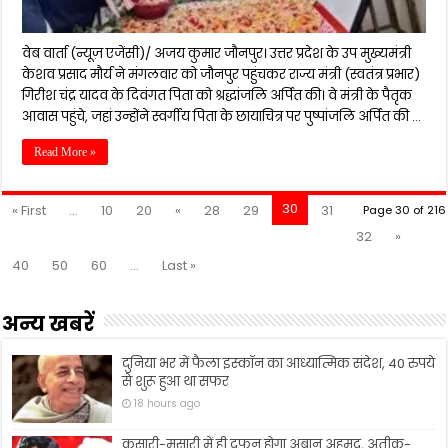
वेब वार्ता (न्यूज़ एजेंसी)/ अजय कुमार जौनपुर। उत्तर प्रदेश के उप मुख्यमंत्री
केशव प्रसाद मौर्य ने मंगलवार को जौनपुर पहुंचकर राज्य मंत्री (स्वतंत्र प्रभार)
गिरीश चंद्र यादव के दिवंगत पिता को श्रद्धांजलि अर्पित की। वे मंत्री के पैतृक
आवास पहुंचे, जहां उन्होंने स्वर्गीय पिता के छायाचित्र पर पुष्पांजलि अर्पित की …
Read More »
30
« First
...
10
20
«
28
29
31
Page 30 of 216
32
»
40
50
60
...
Last »
अन्य खबरें
दुनिया भर में फैला इस्कॉन का आध्यात्मिक संदेश, 40 रुपये
से शुरू हुआ था सफर
18 hours ago
कसारी-मसारी में ही दफन होगा अबान अहमद, अतीक-