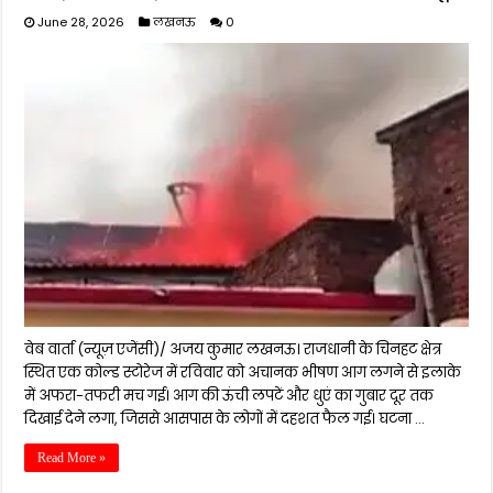
June 28, 2026
लखनऊ
0
वेब वार्ता (न्यूज़ एजेंसी)/ अजय कुमार लखनऊ। राजधानी के चिनहट क्षेत्र
स्थित एक कोल्ड स्टोरेज में रविवार को अचानक भीषण आग लगने से इलाके
में अफरा-तफरी मच गई। आग की ऊंची लपटें और धुएं का गुबार दूर तक
दिखाई देने लगा, जिससे आसपास के लोगों में दहशत फैल गई। घटना …
Read More »