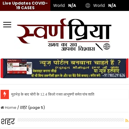
Live Updates COVID-
World
N/A
World
N/A
19 CASES
मुठभेड़ के बाद चोरी के 12.4 किलो रजत आभूषणों समेत पांच शातिर गिरफ्तार, स्विफ्ट डिजायर कार 
Home
/
शहर (page 5)
शहर