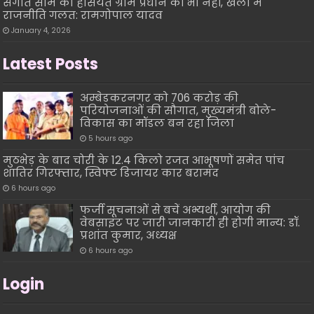
संगीत सोम की हैसियत ग्राम प्रधान की भी नहीं, खेलों में
राजनीति गलत: रामगोपाल यादव
January 4, 2026
Latest Posts
अम्बेडकरनगर को 706 करोड़ की
परियोजनाओं की सौगात, मुख्यमंत्री बोले-
विकास का मॉडल बन रहा जिला
5 hours ago
मुठभेड़ के बाद चोरी के 12.4 किलो रजत आभूषणों समेत पांच
शातिर गिरफ्तार, स्विफ्ट डिजायर कार बरामद
6 hours ago
फर्जी सूचनाओं से बचें अभ्यर्थी, आयोग की
वेबसाइट पर जारी जानकारी ही होगी मान्य: डॉ.
प्रशांत कुमार, अध्यक्ष
6 hours ago
Login