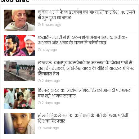
अन्य खबरें
दुनिया भर में फैला इस्कॉन का आध्यात्मिक संदेश, 40 रुपये
से शुरू हुआ था सफर
8 hours ago
कसारी-मसारी में ही दफन होगा अबान अहमद, अतीक-
अशरफ और असद के बगल में बनेगी कब्र
1 day ago
लखनऊ-कानपुर एक्सप्रेसवे पर मरम्मत के दौरान पंखों से
सुखाई गई सड़क, अखिलेश यादव के वीडियो वायरल होने पर
सियासत तेज
2 days ago
डिम्पल यादव का आरोप: अभिव्यक्ति की आजादी पर हमला
कर रही भाजपा सरकार
2 days ago
खेलने निकले सर्राफा कारोबारी के पोते की हत्या, पड़ोसी
शिक्षक गिरफ्तार
1 week ago