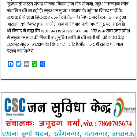
मुख्यमंत्री मत्स्य संपदा योजना, निषाद राज वोट योजना, मछुआ कल्याण कोष
संचालित की जा रही हैं। मछुआ समुदाय आरक्षण के मुद्दे पर निषाद पार्टी के
साथ कंधे से कंधा मिलाकर चलने को तैयार है। निषाद पार्टी का गठन मछुआ
आरक्षण को लेकर हुआ था और आज भी निषाद पार्टी अपने मुद्दे पर अडिग है।
श्री निषाद ने कहा कि 1931 1941 1951 1961 1971 1981 और 1991 तक उत्तर प्रदेश
में मछुआ समाज की गिनती अनुसूचित जाति में की जाती थी। प्रदेश एवं केंद्र
सरकार मछुआ आरक्षण के विषय पर गंभीर है और जल्द ही सुखद परिणाम
देखने को मिलेंगे।
F
T
E
W
S
a
w
m
h
h
c
i
a
a
a
e
t
i
t
r
b
t
l
s
e
o
e
A
o
r
p
k
p