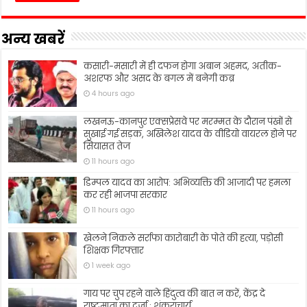
अन्य खबरें
कसारी-मसारी में ही दफन होगा अबान अहमद, अतीक-
अशरफ और असद के बगल में बनेगी कब्र
4 hours ago
लखनऊ-कानपुर एक्सप्रेसवे पर मरम्मत के दौरान पंखों से
सुखाई गई सड़क, अखिलेश यादव के वीडियो वायरल होने पर
सियासत तेज
11 hours ago
डिम्पल यादव का आरोप: अभिव्यक्ति की आजादी पर हमला
कर रही भाजपा सरकार
11 hours ago
खेलने निकले सर्राफा कारोबारी के पोते की हत्या, पड़ोसी
शिक्षक गिरफ्तार
1 week ago
गाय पर चुप रहने वाले हिंदुत्व की बात न करें, केंद्र दे
राष्ट्रमाता का दर्जा : शंकराचार्य