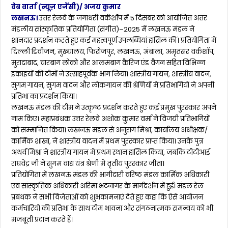
वेब वार्ता (न्यूज़ एजेंसी)/ अजय कुमार
लखनऊ।
उत्तर रेलवे के जगाधरी वर्कशॉप में 5 दिसंबर को आयोजित अंतर
मंडलीय सांस्कृतिक प्रतियोगिता (संगीत)–2025 में लखनऊ मंडल ने
शानदार प्रदर्शन करते हुए कई महत्वपूर्ण उपलब्धियां हासिल कीं। प्रतियोगिता में
दिल्ली डिवीजन, मुख्यालय, फिरोजपुर, लखनऊ, अंबाला, अमृतसर वर्कशॉप,
मुरादाबाद, चारबाग लोको और आलमबाग कैरिज एंड वैगन सहित विभिन्न
इकाइयों की टीमों ने उत्साहपूर्वक भाग लिया। शास्त्रीय गायन, शास्त्रीय वादन,
सुगम गायन, सुगम वादन और लोकगायन की श्रेणियों में प्रतिभागियों ने अपनी
प्रतिभा का प्रदर्शन किया।
लखनऊ मंडल की टीम ने उत्कृष्ट प्रदर्शन करते हुए कई प्रमुख पुरस्कार अपने
नाम किए। महाप्रबंधक उत्तर रेलवे अशोक कुमार वर्मा ने विजयी प्रतिभागियों
को सम्मानित किया। लखनऊ मंडल से अनुराग मिश्रा, कार्यालय अधीक्षक/
कार्मिक शाखा, ने शास्त्रीय वादन में प्रथम पुरस्कार प्राप्त किया। उनके पुत्र
अथर्व मिश्रा ने शास्त्रीय गायन में प्रथम स्थान हासिल किया, जबकि टीटीआई
राघवेंद्र जी ने सुगम वाद्य यंत्र श्रेणी में तृतीय पुरस्कार जीता।
प्रतियोगिता में लखनऊ मंडल की भागीदारी वरिष्ठ मंडल कार्मिक अधिकारी
एवं सांस्कृतिक अधिकारी अरिमा भटनागर के मार्गदर्शन में हुई। मंडल रेल
प्रबंधक ने सभी विजेताओं को शुभकामनाएं देते हुए कहा कि ऐसे आयोजन
कर्मचारियों की प्रतिभा के साथ टीम भावना और संगठनात्मक समन्वय को भी
मजबूती प्रदान करते हैं।