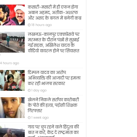
कसारी-मसारी में ही दफन होगा
अबान अहमद, अतीक-अशरफ
और असद के बगल में बनेगी कब्र
18 hours ago
लखनऊ-कानपुर एक्सप्रेसवे पर
मरम्मत के दौरान पंखों से सुखाई
गई सड़क, अखिलेश यादव के
वीडियो वायरल होने पर सियासत
ज
4 hours ago
डिम्पल यादव का आरोप:
अभिव्यक्ति की आजादी पर हमला
कर रही भाजपा सरकार
1 day ago
खेलने निकले सर्राफा कारोबारी
के पोते की हत्या, पड़ोसी शिक्षक
गिरफ्तार
1 week ago
गाय पर चुप रहने वाले हिंदुत्व की
बात न करें, केंद्र दे राष्ट्रमाता का