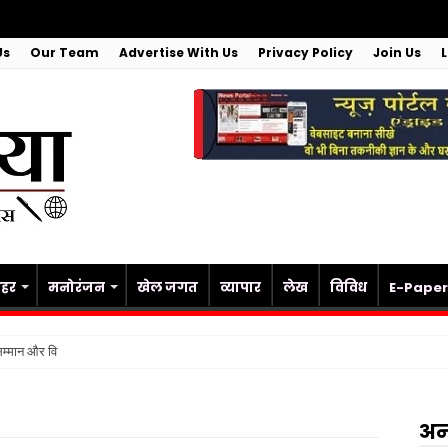
Us
Our Team
Advertise With Us
Privacy Policy
Join Us
हर
मनोरंजन
खेल जगत
व्यापार
लेख
विविध
E-Paper
ा सम्मान और विकास का अधिकार, अब दर-दर की ठोकर
अन्