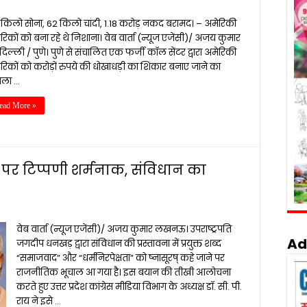
 किलो सोना, 62 किलो चांदी, ₹1.18 करोड़ नकद बरामद। – अमेरिकी
रिकों को बना रहे थे निशाना। वेब वार्ता (न्यूज एजेंसी)/ अजय कुमार
दिल्ली / पुणे। पुणे से संचालित एक फर्जी कॉल सेंटर द्वारा अमेरिकी
रिकों को करोड़ों रुपये की धोखाधड़ी का शिकार बनाए जाने का
मला …
ead More »
पर टिप्पणी शर्मनाक, संविधान का
वेब वार्ता (न्यूज एजेंसी)/ अजय कुमार लखनऊ। उपराष्ट्रपति
Ad
जगदीप धनखड़ द्वारा संविधान की प्रस्तावना में प्रयुक्त शब्द
“समाजवाद” और “धर्मनिरपेक्षता” को ष्नासूरष् कहे जाने पर
राजनीतिक भूचाल आ गया है। इस बयान की तीखी आलोचना
करते हुए उत्तर प्रदेश कांग्रेस मीडिया विभाग के अध्यक्ष डॉ. सी. पी.
राय ने इसे …