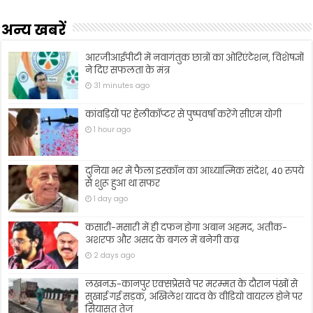
अन्य खबरें
आरजीआईपीटी में नवागंतुक छात्रों का ओरिएंटेशन, विशेषज्ञों
ने दिए सफलता के मंत्र
31 minutes ago
कांवड़ियों पर हेलीकॉप्टर से पुष्पवर्षा करेंगे सीएम योगी
1 hour ago
दुनिया भर में फैला इस्कॉन का आध्यात्मिक संदेश, 40 रुपये
से शुरू हुआ था सफर
1 day ago
कसारी-मसारी में ही दफन होगा अबान अहमद, अतीक-
अशरफ और असद के बगल में बनेगी कब्र
2 days ago
लखनऊ-कानपुर एक्सप्रेसवे पर मरम्मत के दौरान पंखों से
सुखाई गई सड़क, अखिलेश यादव के वीडियो वायरल होने पर
सियासत तेज