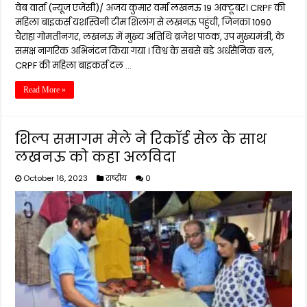
वेब वार्ता (न्यूज एजेंसी)/ अजय कुमार वर्मा लखनऊ 19 अक्टूबर। CRPF की
महिला बाइकर्स यशस्विनी टीम शिलांग से लखनऊ पहुंची, जिनका 1090
चैराहा गोमतीनगर, लखनऊ में मुख्य अतिथि ब्रजेश पाठक, उप मुख्यमंत्री, के
समक्ष नागरिक अभिनंदन किया गया । विश्व के सबसे बडे अर्धसैनिक बल,
CRPF की महिला बाइकर्स दल …
Read More »
शिल्प समागम मेले ने रिकॉर्ड सेल के साथ
लखनऊ को कहा अलविदा
October 16, 2023
राष्ट्रीय
0