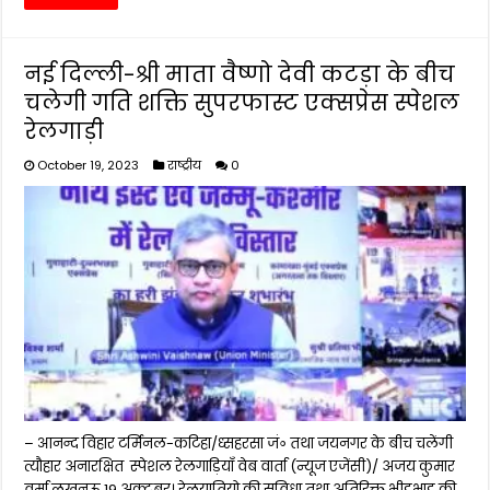
नई दिल्ली-श्री माता वैष्णो देवी कटड़ा के बीच
चलेगी गति शक्ति सुपरफास्ट एक्सप्रेस स्पेशल
रेलगाड़ी
October 19, 2023
राष्ट्रीय
0
– आनन्द विहार टर्मिनल-कटिहा/ध्सहरसा जं॰ तथा जयनगर के बीच चलेंगी
त्यौहार अनारक्षित स्पेशल रेलगाड़ियाँ वेब वार्ता (न्यूज एजेंसी)/ अजय कुमार
वर्मा लखनऊ 19 अक्टूबर। रेलयात्रियो की सुविधा तथा अतिरिक्त भीड़भाड़ की