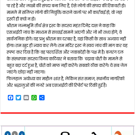
पा रहे हैं और लाखों की संपदा बना लिए हैं, ऐसे लोगों की संपदा की रिकवरी हो।
मामले में संलिप्त लोगों की नियुक्ति कराने वालों पर भी कार्रवाई हो, वो जहां
ट्रस्टी ही क्यों न हों।
श्रीराम जन्मभूमि तीर्थ क्षेत्र ट्रस्ट के सदस्य महंत दिनेंद्र दास ने कहा कि
एसआईटी जांच के माध्यम से सच्चाई सामने आएगी और जो भी तथ्य होंगे, वे
सार्वजनिक होंगे। यह प्रभु श्रीराम का दरबार है, यहां किसी के साथ अन्याय नहीं
होगा। राम खुद ही न्याय कर लेंगे। राम मंदिर ट्रस्ट ने स्वयं जांच की मांग कर यह
स्पष्ट कर दिया है कि वह पारदर्शिता और जवाबदेही के पक्ष में है। बजरंग दल
के संस्थापक सदस्य विनय कटियार ने बताया कि चढ़ावा चोरी के मामले से
बहुत बड़ा दर्द हुआ है, चोरों को माफ नहीं करेंगे। सबको ठीक करेंगे। ये सब जेल
जाएंगे। छोड़ा नहीं जाएगा।
फिलहाल अयोध्या का माहौल शांत है, लेकिन संत समाज, स्थानीय नागरिकों
और श्रद्धालुओं की नजरें अब एसआईटी की रिपोर्ट पर टिकी हुई हैं।
F
T
E
W
S
a
w
m
h
h
c
i
a
a
a
e
t
i
t
r
b
t
l
s
e
o
e
A
o
r
p