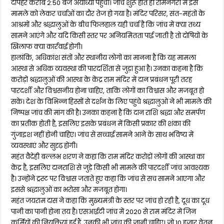
दोपहर करीब 2:50 बजे अयोध्या पहुंची। जांच शुरू होते ही रामनगरी में इस
मामले को लेकर चर्चाओं का दौर तेज हो गया है। मंदिर परिसर, संत-महंतों के
आश्रमों और श्रद्धालुओं के बीच फिलहाल यही चर्चा है कि जांच में क्या तथ्य
सामने आएंगे और यदि किसी स्तर पर अनियमितता पाई जाती है तो दोषियों के
खिलाफ क्या कार्रवाई होगी।
हालांकि, अधिकांश संतों और स्थानीय लोगों का मानना है कि यह मामला
आस्था से अधिक व्यवस्था की पारदर्शिता से जुड़ा हुआ है। उनका कहना है कि
करोड़ों श्रद्धालुओं की आस्था के केंद्र राम मंदिर में दान प्रबंधन पूरी तरह
पारदर्शी और विश्वसनीय होना चाहिए, ताकि लोगों का विश्वास और मजबूत हो
सके। देश के विभिन्न हिस्सों से दर्शन के लिए पहुंचे श्रद्धालुओं ने भी मामले की
निष्पक्ष जांच की मांग की है। उनका कहना है कि दान राशि श्रद्धा और समर्पण
का प्रतीक होती है, इसलिए इसके प्रबंधन में किसी प्रकार की शंका की
गुंजाइश नहीं होनी चाहिए। जांच से सच्चाई सामने आने के साथ भविष्य में
व्यवस्थाएं और सुदृढ़ होंगी।
महंत वैदेही बल्लभ शरण ने कहा कि राम मंदिर करोड़ों लोगों की आस्था का
केंद्र है, इसलिए दानराशि से जुड़े किसी भी मामले की पारदर्शी जांच आवश्यक
है। उन्होंने ट्रस्ट पर विश्वास जताते हुए कहा कि जांच से सच सामने आएगा और
इससे श्रद्धालुओं का भरोसा और मजबूत होगा।
महंत जयराम दास ने कहा कि मुख्यमंत्री के स्तर पर जांच हो रही है, दूध का दूध
पानी का पानी होना तय है। एसआईटी जांच में 2020 से राम मंदिर में जिन
कर्मियों की नियुक्तियां हुई हैं, उनकी भी जांच की जानी चाहिए। जो 10 हजार वेतन