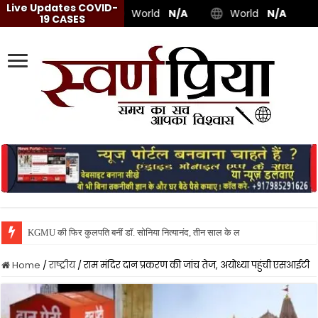
Live Updates COVID-
World
N/A
World
N/A
19 CASES
KGMU की फिर कुलपति बनीं डॉ. सोनिया नित्यानंद, तीन साल के लिए मिली जिम्मेदारी
Home
/
राष्ट्रीय
/
राम मंदिर दान प्रकरण की जांच तेज, अयोध्या पहुंची एसआईटी