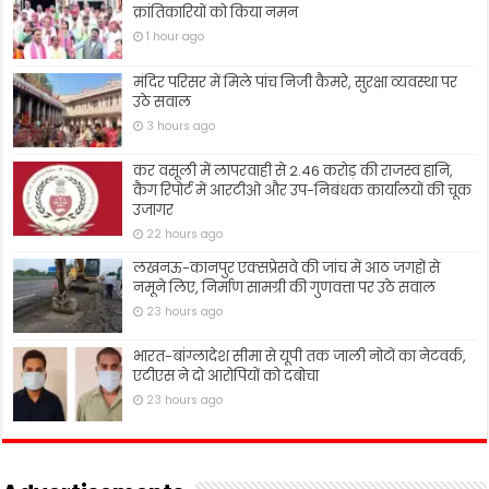
क्रांतिकारियों को किया नमन
1 hour ago
मंदिर परिसर में मिले पांच निजी कैमरे, सुरक्षा व्यवस्था पर
उठे सवाल
3 hours ago
कर वसूली में लापरवाही से 2.46 करोड़ की राजस्व हानि,
कैग रिपोर्ट में आरटीओ और उप-निबंधक कार्यालयों की चूक
उजागर
22 hours ago
लखनऊ-कानपुर एक्सप्रेसवे की जांच में आठ जगहों से
नमूने लिए, निर्माण सामग्री की गुणवत्ता पर उठे सवाल
23 hours ago
भारत-बांग्लादेश सीमा से यूपी तक जाली नोटों का नेटवर्क,
एटीएस ने दो आरोपियों को दबोचा
23 hours ago