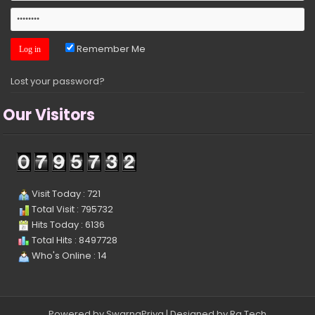
Remember Me
Lost your password?
Our Visitors
Visit Today : 721
Total Visit : 795732
Hits Today : 6136
Total Hits : 8497728
Who's Online : 14
Powered by
SwarnaPriya
| Designed by
Ra.Tech