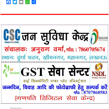
F
T
E
W
S
a
w
m
h
h
c
i
a
a
a
e
t
i
t
r
b
t
l
s
e
o
e
A
o
r
p
k
p
Previous