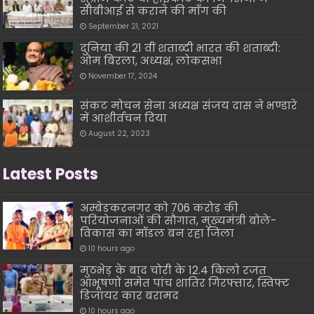
सीबीआई से कराने की माँग की
September 21, 2021
दुनिया की 21 वीं शताब्दी भारत की शताब्दी:
ओम बिरला, अध्यक्ष, लोकसभा
November 17, 2024
संकट मोचन सेना अध्यक्ष संजय दास ने भण्डारे
में आशीर्वचन दिया
August 22, 2023
Latest Posts
अम्बेडकरनगर को 706 करोड़ की
परियोजनाओं की सौगात, मुख्यमंत्री बोले-
विकास का मॉडल बन रहा जिला
10 hours ago
मुठभेड़ के बाद चोरी के 12.4 किलो रजत
आभूषणों समेत पांच शातिर गिरफ्तार, स्विफ्ट
डिजायर कार बरामद
10 hours ago