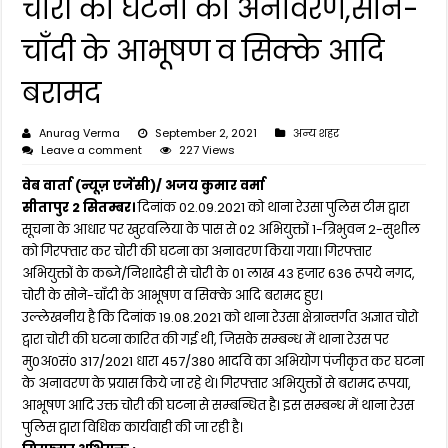
चोरी की घटना का अनावरण,सोने-
चाँदी के आभूषण व सिक्के आदि
बरामद
Anurag Verma
September 2, 2021
अन्य शहर
Leave a comment
227 Views
वेब वार्ता (न्यूज़ एजेंसी)/ अजय कुमार वर्मा
सीतापुर 2 सितम्बर।
दिनांक 02.09.2021 को थाना रेउसा पुलिस टीम द्वारा
सूचना के आधार पर खुरवलिया के पास से 02 अभियुक्तों 1-त्रिभुवन 2-सुशील
को गिरफ्तार कर चोरी की घटना का अनावरण किया गया। गिरफ्तार
अभियुक्तों के कब्जे/निशादेही से चोरी के 01 लाख 43 हजार 636 रूपये नगद,
चोरी के सोने-चाँदी के आभूषण व सिक्के आदि बरामद हुए।
उल्लेखनीय है कि दिनांक 19.08.2021 को थाना रेउसा क्षेत्रान्तर्गत अज्ञात चोरो
द्वारा चोरी की घटना कारित की गई थी, जिसके सम्बन्ध में थाना रेउस पर
मु0अ0सं0 317/2021 धारा 457/380 भादवि का अभियोग पंजीकृत कर घटना
के अनावरण के प्रयास किये जा रहे थे। गिरफ्तार अभियुक्तों से बरामद रूपया,
आभूषण आदि उक्त चोरी की घटना से सम्बन्धित है। इस सम्बन्ध में थाना रेउस
पुलिस द्वारा विधिक कार्यवाही की जा रही है।