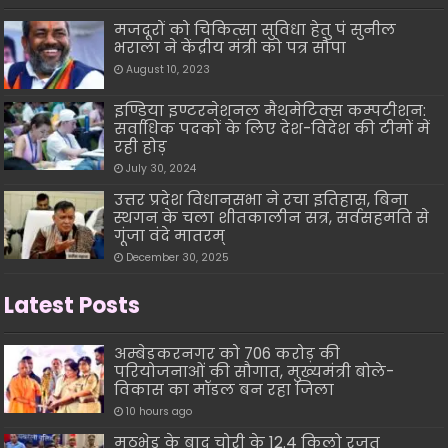
मजदूरों को चिकित्सा सुविधा हेतु पं सुनील
भराला ने केंद्रीय मंत्री को पत्र सौपा
August 10, 2023
इण्डिया इण्टरनेशनल मैथमेटिक्स कम्पटीशन:
सर्वाधिक पदकों के लिए देश-विदेश की टीमों में
रही होड़
July 30, 2024
उत्तर प्रदेश विधानसभा ने रचा इतिहास, बिना
स्थगन के चला शीतकालीन सत्र, सर्वसहमति से
गूंजा वंदे मातरम्
December 30, 2025
Latest Posts
अम्बेडकरनगर को 706 करोड़ की
परियोजनाओं की सौगात, मुख्यमंत्री बोले-
विकास का मॉडल बन रहा जिला
10 hours ago
मुठभेड़ के बाद चोरी के 12.4 किलो रजत