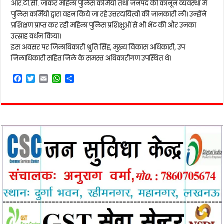
आर.टी.सी. जाकर महिला पुलिस कर्मियों तथा जनपद की कानून व्यवस्था में
पुलिस कर्मियों द्वारा वहन किये जा रहे उत्तरदायित्वों की जानकारी ली। उन्होंने
प्रशिक्षण प्राप्त कर रही महिला पुलिस प्रशिक्षुओं से भी भेंट की और उनका
उत्साह वर्धन किया।
इस अवसर पर जिलाधिकारी श्रुति सिंह, मुख्य विकास अधिकारी, उप
जिलाधिकारी सहित जिले के समस्त अधिकारीगण उपस्थित थे।
F
T
E
W
S
a
w
m
h
h
c
i
a
a
a
e
t
i
t
r
b
t
l
s
e
o
e
A
o
r
p
k
p