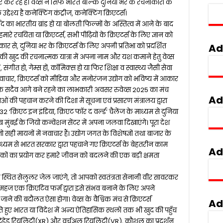
 कर रहे हैं। वेव्स न सिर्फ भारत बल्कि दुनिया भर के रचनाकारों के
श्य है कनेक्टिंग कंट्रीज, कनेक्टिंग क्रिएटर्स।
द का भारतीय ब्रांड हो या बोलती फिल्मों के अस्तित्व में आने के बाद
मारे रचयिता या क्रिएटर्स, सभी पीढ़ियों के क्रिएटर्स के लिए ज्ञान को
Ad
कार से, दुनिया भर के क्रिएटर्स के लिए अपनी प्रतिभा को प्रदर्शित
 की खुद की रचनात्मक यात्रा में अपना नाम और यश कमाने हेतु वेव्स
गीत हो, गेम्स हों, कॉमिक्स हो या फिर शिक्षा व स्वास्थ्य जैसी सेवा
, क्रिएटर्स को मीडिया और मनोरंजन उद्योग को भविष्य में आकार
े सदैव आगे बने रहने का लाभकारी अवसर रुवेव्स 2025 का मंच
Ad
ाओं की पहचान करने की दिशा में सूचना एवं प्रसारण मंत्रालय द्वारा
32 ‘क्रिएट इन इंडिया, क्रिएट फॉर द वर्ल्ड’ चैलेंज के माध्यम से दुनिया
ब मुंबई के जियो कन्वेंशन सेंटर में अपना जलवा दिखाएंगे। पूरा देश
 सही मायनों में नवाचार हैं। उद्योग जगत के विशेषज्ञों तथा बाजार के
माध्यम से भारत सरकार द्वारा पहचाने गए क्रिएटर्स के बेहतरीन काम
Ad
ीकों का प्रयोग कर हमारे जीवन को बदलने की एक बड़ी क्षमता
 स्थित सेलुलर जेल जाएंगे, तो आपको स्वतंत्रता सेनानी वीर सावरकर
 महज एक क्रिएटिव फर्म द्वारा इसे संभव बनाने के लिए अपने
ाने की बदौलत ऐसा होगा। वेव्स के वैश्विक मंच से क्रिएटर्स
Ad
ए भारत या विदेश में अन्य ऐतिहासिक स्थलों तक भी खुद की पहुँच
टेंडेड रियलिटी(XR) और वर्चुअल रियलिटी(VR), कौशल का प्रदर्शन