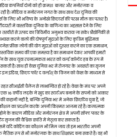
मेडिया कंपनियाँ दोनों को ही क्रमशः बाजार और मनोरंजक व
ल रही है। मीडिया व मनोरंजन जगत के साथ साथ देश दुनिया की
्स के लिए भी भविष्य के अनोखे क्रिएटर्स की परख मील का पत्थर है।
दारी में वास्तविक दुनिया के वाणिज्य का अहसास देने के लिए
्वीरों से उत्पाद का त्रिविमीय अनुभव कराया जा सके। प्रौद्योगिकी से
्यास करने वालों की दोषपूर्ण मुद्राओं के लिए कृत्रिम बुद्धिमत्ता
ेस फ्रीक लोगों की योग मुद्राओं को दुरुस्त करने का एक समाधान,
ै, जो वास्तविक समय की एक समस्या है का समाधान देकर आपकी हमारी
 के साथ युवा रचनात्मकता भारत को वर्ल्ड कॉन्टेंट हब के रूप में
 सकती है। साथ ही वेव्स दुनिया भर में रोजगार के अवसरों का सृजन
्रिएट इन इंडिया, क्रिएट फॉर द वर्ल्डश् के विजन को वेव्स के माध्यम से
तहत सीआईसी चैलेंज से लाभान्वित हो रहे हैं। वेव्स के मंच पर अपने
 16 वर्षीय लड़के ने खुद का स्टार्टअप बनाने के सपनों को आकार
 की कहानी नहीं है, बल्कि दुनिया भर में अनेक क्रिएटिव युवा हैं, जो
पने कौशल का प्रदर्शन करके अपनी किस्मत आजमा रहे हैं। कलात्मक
होने के कारण मीडिया और मनोरंजन क्षेत्र में अपनी सॉफ्ट पावर के
 सृजन की वैश्विक क्रांति में नेतृत्व कर सकता है।
जिसमें यदि कोडिंग का कौशल भी मिल जाय तो हम भारतीय अपनी
ि नैतिक रूप से भी मनोरंजक के साथ शिक्षाप्रद बना सकते हैं। वह भी