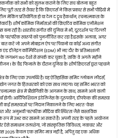
क तकनीक को सभी को सुलभ कराने के लिए सच बोलना बहुत
लिए पूरी तरह से तैयार है कि क्रिएटर्स ने किस प्रकार से सभी पीढ़ियों में
ल मेकिंग प्रतियोगिता हो या टेल द ट्रूथ हैकथॉन, रचनात्मकता के
निवार्य है। शीर्ष कॉमिक निर्माताओं की क्रिएटिव कॉमिक एनीमेशन
व्स बना रही है। शास्त्रीय संगीत की दुनिया में भी, दूरदर्शन पर दिल्ली
ता के पारंपरिक स्वरूपों को पुनर्जीवित कर रहा है।इसके अलावा, अगर
ी बात करें जो अपने मोबाइल ऐप पर पियानो या कोई अन्य संगीत
्यूजिक एंड डीजेइंग कॉम्पिटिशन (EDM) भी नए दौर के प्रतिभाशाली
 के लगभग 160 देशों से संपर्क कर चुका है, ताकि वे अगले महीने
न 1 के ग्रैंड फिनाले के दौरान दुनिया के शीर्ष क्रिएटर्स द्वारा पहचाने
ेत्र के लिए एक उपलब्धि है। यह ऐतिहासिक समिट ग्लोबल लीडर्स,
र उद्योग जगत के हितधारकों को एक साथ लाएगा। यह समिट भारत को
 रचनात्मक क्षेत्र में प्रौद्योगिकी के आगमन के साथ, सामने आने वाली
चर्चा होगी। आर्टिफिशियल इंटेलिजेंस के दुरुपयोग, डीपफेक की समस्या
 जैसी कई समस्याओं पर निदान निकालने के लिए भारत ‘वेव्स
ा और अनुभवी पारंपरिक मीडिया की स्थिरता जैसे वास्तविक
ु के रूप में उभर कर सामने आ सकते हैं। अपनी तरह के पहले आयोजन
ेगा और ऐसे समाधान तलाशेगा, जो सांस्कृतिक विविधता, नवाचार और
 वेव्स 2025 केवल एक समिट मात्र नहीं है, अपितु यह एक अधिक