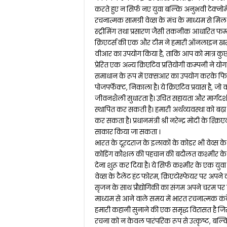
करते हुए न सिर्फ नए युवा बल्कि अनुभवी टेक्नो
रचनात्मक सामग्री वेव्स के मंच के माध्यम से मि
स्ट्रीमिंग तथा प्रसारण जैसी तकनीक आधारित फर्म
क्रिएटर्स की एक और टीम ने हमारी ऑनलाइन खरीद
वीआर का उपयोग किया है, ताकि आप को मात्र कुछ तस
प्रेरित एक अन्य क्रिएटिव प्रतियोगी कम्पनी ने योगाभ
समाधान के रूप में एक्सआर का उपयोग करके फिटन
पोजपर्फेक्ट, निकाला है। ये क्रिएटिव प्रयास ह
जीवनशैली सुधारता है। उचित सहायता और मार्गदर्शन
स्थापित कर सकती है। हमारी अर्थव्यवस्था को बढ़ा
कर सकता है। प्रधानमंत्री श्री नरेन्द्र मोदी के श्क
साकार किया जा सकता ।
भारत के दूरदराज के इलाकों के कोडर भी वेव्स के 
कोडिंग कौशल की पहचान की बदौलत कश्मीर के एक
देना शुरू कर दिया है। ये सिर्फ कश्मीर के एक युवा
वेव्स के टैलेंट हंट फोरम, क्रिएटोस्फेयर पर अ
सृजन के साथ प्रौद्योगिकी का संगम अपने चरम पर 
माध्यम से आने वाले समय में भारत रचनात्मक कंटेंट
हमारी कहानी सुनाने की एक समृद्ध विरासत है 
रचना को न केवल पारंपरिक रूप से उत्कृष्ट, बल्क