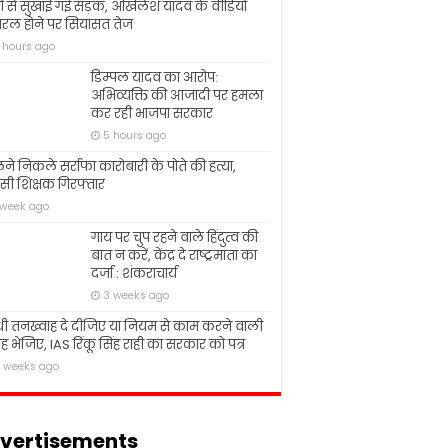
ों से सुखाई गई सड़क, अखिलेश यादव के वीडियो
रल होने पर सियासत तेज
 hours ago
डिम्पल यादव का आरोप:
अभिव्यक्ति की आजादी पर हमला
कर रही भाजपा सरकार
5 hours ago
ने निकले सर्राफा कारोबारी के पोते की हत्या,
ोसी शिक्षक गिरफ्तार
 week ago
गाय पर चुप रहने वाले हिंदुत्व की
बात न करें, केंद्र दे राष्ट्रमाता का
दर्जा : शंकराचार्य
3 weeks ago
 तनख्वाह दे दीजिए या नियम से काम करने वाली
 भेजिए, IAS रिंकू सिंह राही का सरकार को पत्र
 weeks ago
vertisements