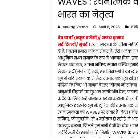
WAVES : रचनात्मक कंटें
विधान भवन को मिली आधु
भारत का नेतृत्व
पहले प्रकाशित आंकड़ों स
Anurag Verma
April 6, 2025
मनो
उत्तर प्रदेश में ‘नशामु
वेब वार्ता (न्यूज एजेंसी)/ अजय कुमार
सदन की गरिमा और सुचा
नई दिल्ली/ मुंबई ।
रचनात्मकता की सीमा नहीं हो
आगामी विधानसभा सत्र: 5
दी है, जिसने हमारा जीवन संवारा है। ऐसे अनेकों मह
आधुनिक सभ्य समाज के रूप में आकार दिया। हमारे 
लेकर अब तक, अपना भविष्य संवारा बल्कि हमारी ष्
लेकर मर्द (जेन जी) तक, हम जिस प्रगति का लाभ उठा
युग में यदि तकनीक से लैस रचनात्मक युवा सोच
पीढ़ियों के लिए भी मानव बेहतर जीवन जी सकेगा
अनुभवी विद्वानों का कुशल मार्गदर्शन देना, पार
कंटेंट के लिए उन्हें बाजार उपलब्ध कराना, ये हर पी
आधुनिक इंटरनेट युग में, दुनिया की रचनात्मक 
रचनात्मकता की WAVES पर सवार है। वेव्स (विश्व दृ
समिट), जो मुंबई में 1 से 4 मई तक हो रही है, में भ
एकजुट करना, जिससे हम सभी देशों के बीच आपसी स
नई दिल्ली के हमारे नीति निर्माता WAVES के मा