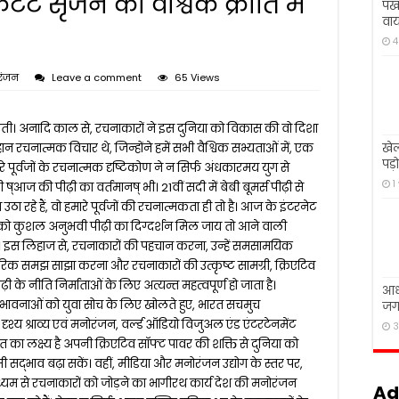
ट सृजन की वैश्विक क्रांति में
पंख
वाय
निक सुविधाओं की सौगात, सीएम योगी ने किया लोकार्पण
4
े आगे बढ़ेगा ब्रिक्स, लखनऊ में होगी सांख्यिकी प्रमुखों की बैठक
रंजन
Leave a comment
65 Views
क्त युवा फॉर विकसित भारत’ अभियान का शुभारंभ
रू संचालन के लिए सभी दलों का सहयोग जरूरी : सतीश महाना
ती। अनादि काल से, रचनाकारों ने इस दुनिया को विकास की वो दिशा
 किमी दायरे में हाई अलर्ट, विधानभवन के आसपास कड़े सुरक्षा इंतजाम
खेल
ान रचनात्मक विचार थे, जिन्होंने हमें सभी वैश्विक सभ्यताओं में, एक
पड़
पूर्वजों के रचनात्मक दृष्टिकोण ने न सिर्फ अंधकारमय युग से
1
आज की पीढ़ी का वर्तमानष् भी। 21वीं सदी में बेबी बूमर्स पीढ़ी से
 रहे हैं, वो हमारे पूर्वजों की रचनात्मकता ही तो है। आज के इंटरनेट
 को कुशल अनुभवी पीढ़ी का दिग्दर्शन मिल जाय तो आने वाली
। इस लिहाज से, रचनाकारों की पहचान करना, उन्हें समसामयिक
म्परिक समझ साझा करना और रचनाकारों की उत्कृष्ट सामग्री, क्रिएटिव
ढ़ी के नीति निर्माताओं के लिए अत्यन्त महत्वपूर्ण हो जाता है।
आधी
संभावनाओं को युवा सोच के लिए खोलते हुए, भारत सचमुच
जगह
श्य श्राव्य एवं मनोरंजन, वर्ल्ड ऑडियो विजुअल एंड एंटरटेनमेंट
3
ारत का लक्ष्य है अपनी क्रिएटिव सॉफ्ट पावर की शक्ति से दुनिया को
द्भाव बढ़ा सकें। वहीं, मीडिया और मनोरंजन उद्योग के स्तर पर,
ध्यम से रचनाकारों को जोड़ने का भागीरथ कार्य देश की मनोरंजन
Ad