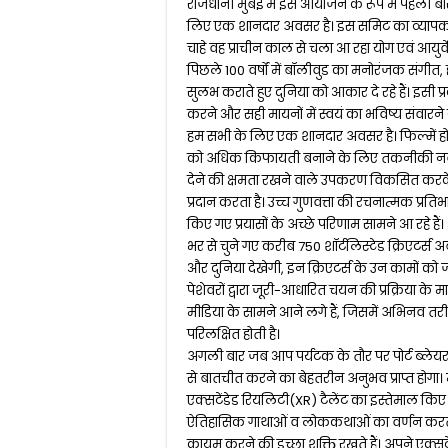
राजधानी मुंबई में इस आयोजन के रूप में पहली बार
लिए एक शानदार अवसर है। इस समिट का व्यापक उद्दे
चाहे वह प्राचीन काल से चला आ रहा योग एवं आयुर्वे
पिछले 100 वर्षों में बॉलीवुड का मनोरंजक संगीत, ह
सुलभ कराते हुए दुनिया को आकार दे रहे हैं। इसी प्र
करने और सही मायनों में स्वयं का भविष्य संवारने
हम सभी के लिए एक शानदार अवसर है। फिल्में हों, सं
को अधिक किफायती बनाने के लिए तकनीकी नवाचार
देने की क्षमता रखने वाले उपकरण विकसित करक
प्रदान करता है। उच्च गुणवत्ता की रचनात्मक प्रतिभ
किए गए प्रयासों के अच्छे परिणाम सामने आ रहे हैं। 
भर से चुने गए करीब 750 शॉर्टलिस्टेड क्रिएटर्स अ
और दुनिया देखेगी, इन क्रिएटर्स के उन कामों को जो
पेशेवरों द्वारा जूरी-आधारित चयन की प्रक्रिया के 
मीडिया के सामने आने लगे हैं, जिसमें अभिनव तर
परिलक्षित होती है।
अगली बार जब आप पर्यटक के तौर पर पोर्ट ब्लेयर
से बातचीत करने का बेहतरीन अनुभव प्राप्त होगा।
एक्सटेंडेड रियलिटी(XR) टैलेंट का इस्तेमाल किए ज
ऐतिहासिक गाथाओं व लोककथाओं का वर्णन करते हु
कायम करने की इच्छा शक्ति रखते हैं। अपने एक्स