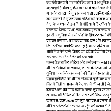
एक ऐसे समय में जब पारंपरिक ज्ञान व आधुनि
महत्वपूर्ण है। वेव्स दुनिया के सामने यह दिखाने के 
मानवीय समझ को कुशाग्र बनाया है। इसलिए चाहे री
सभी स्वरूपों में सृजनात्मक प्रतिभा की पहचान अ
वेव्स के माध्यम से इन दिनों मीडिया में क्रिएटिव वे
घराने का टैलेंट हंट शो, ष्वाह उस्तादष् रचनात्मक
हमारी आधुनिक जेन जी पीढ़ी के क्रिएटर बच्चों क
वाद्ययंत्र बजाते हैं, तो इलेक्ट्रॉनिक डांस और म
क्रिएटर्स को आकर्षित कर रहा है। भारत दुनिया भर
आयोजित होने वाले क्रिएट इन इंडिया चैलेंजेस के सीज
ग्लोबल क्रिएटिव टेलेंट को देख सकें।
पहला वेव्स समिट मीडिया और मनोरंजन (M&E) क्ष
मीडिया पेशेवरों, कलाकारों, नीति निर्माताओं औ
दुनिया का कॉन्टेंट हब बनने की दिशा में प्रयास है।
प्रमुख चुनौतियों पर भी इस समिट में खुले मन से 
जिसमें चित्रों व आवाज में फेरबदली की जाती है
डिक्लेरेशन’ की पहल करेगा। गलत सूचना का खतर
समाधान भी वैश्विक मीडिया संवाद की विषय वस्त
के रूप में, वेव्स 2025 इन मुद्दों पर विमर्श कर
मीडिया प्लेटफॉर्म तक समान पहुँच को बढ़ावा दें।