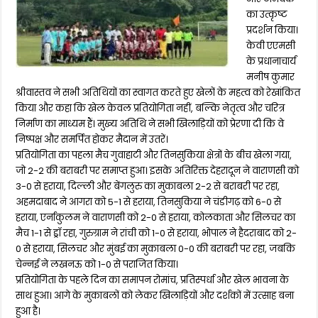
का उत्कृष्ट
प्रदर्शन किया।
केवी एएमसी
के प्रधानाचार्य
मनीष कुमार
श्रीवास्तव ने सभी अतिथियों का स्वागत करते हुए खेलों के महत्व को रेखांकित
किया और कहा कि खेल केवल प्रतियोगिता नहीं, बल्कि नेतृत्व और चरित्र
निर्माण का माध्यम हैं। मुख्य अतिथि ने सभी खिलाड़ियों को प्रेरणा दी कि वे
निष्पक्ष और समर्पित होकर मैदान में उतरें।
प्रतियोगिता का पहला मैच गुवाहाटी और तिनसुकिया क्षेत्रों के बीच खेला गया,
जो 2-2 की बराबरी पर समाप्त हुआ। इसके अतिरिक्त देहरादून ने वाराणसी को
3-0 से हराया, दिल्ली और बेंगलुरु का मुकाबला 2-2 से बराबरी पर रहा,
अहमदाबाद ने आगरा को 5-1 से हराया, तिनसुकिया ने चंडीगढ़ को 6-0 से
हराया, एर्नाकुलम ने वाराणसी को 2-0 से हराया, कोलकाता और सिलचर का
मैच 1-1 से ड्रॉ रहा, गुरुग्राम ने रांची को 1-0 से हराया, भोपाल ने हैदराबाद को 2-
0 से हराया, सिलचर और मुंबई का मुकाबला 0-0 की बराबरी पर रहा, जबकि
चेन्नई ने लखनऊ को 1-0 से पराजित किया।
प्रतियोगिता के पहले दिन का समापन रोमांच, प्रतिस्पर्धा और खेल भावना के
साथ हुआ। आगे के मुकाबलों को लेकर खिलाड़ियों और दर्शकों में उत्साह बना
हुआ है।