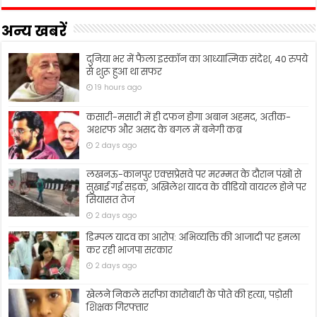
अन्य खबरें
दुनिया भर में फैला इस्कॉन का आध्यात्मिक संदेश, 40 रुपये
से शुरू हुआ था सफर
19 hours ago
कसारी-मसारी में ही दफन होगा अबान अहमद, अतीक-
अशरफ और असद के बगल में बनेगी कब्र
2 days ago
लखनऊ-कानपुर एक्सप्रेसवे पर मरम्मत के दौरान पंखों से
सुखाई गई सड़क, अखिलेश यादव के वीडियो वायरल होने पर
सियासत तेज
2 days ago
डिम्पल यादव का आरोप: अभिव्यक्ति की आजादी पर हमला
कर रही भाजपा सरकार
2 days ago
खेलने निकले सर्राफा कारोबारी के पोते की हत्या, पड़ोसी
शिक्षक गिरफ्तार