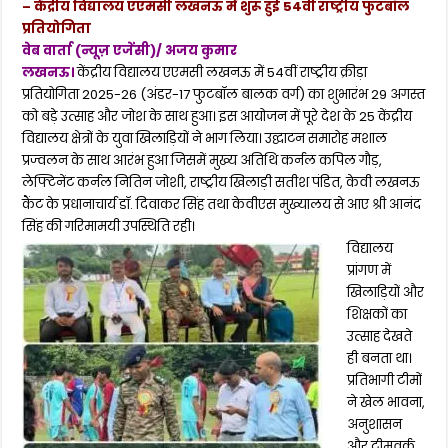
– केंद्रीय विद्यालय एएमसी लखनऊ में शुरू हुई 54वीं राष्ट्रीय फुटबॉल
प्रतियोगिता
वेब वार्ता (न्यूज़ एजेंसी)/ अजय कुमार
लखनऊ।
केंद्रीय विद्यालय एएमसी लखनऊ में 54वीं राष्ट्रीय क्रीड़ा
प्रतियोगिता 2025-26 (अंडर-17 फुटबॉल बालक वर्ग) का शुभारंभ 29 अगस्त
को बड़े उत्साह और जोश के साथ हुआ। इस आयोजन में पूरे देश के 25 केंद्रीय
विद्यालय क्षेत्रों के युवा खिलाड़ियों ने भाग लिया। उद्घाटन समारोह मशाल
प्रज्वलन के साथ आरंभ हुआ जिसमें मुख्य अतिथि कर्नल कपिल गौड़,
लेफ्टिनेंट कर्नल नितिन जोशी, राष्ट्रीय खिलाड़ी सतीश पंडित, केवी लखनऊ
कैंट के प्रधानाचार्य डॉ. दिवाकर सिंह तथा केवीएस मुख्यालय से आए श्री आनंद
सिंह की गरिमामयी उपस्थिति रही।
विद्यालय
प्रांगण में
खिलाड़ियों और
शिक्षकों का
उत्साह देखते
ही बनता था।
प्रतिभागी टीमों
ने खेल भावना,
अनुशासन
और टीमवर्क