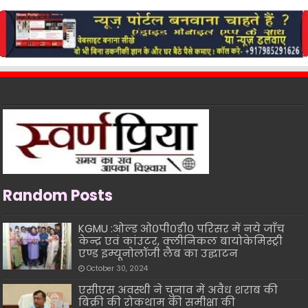
Random Posts
KGMU :ओल्ड ओ०पी०डी० परिसर में नये जाँच
केन्द्र एवं कांउटर, क्लीनिकल बायोकेमिस्ट्री
एण्ड इम्यूनोलॉजी लैब का उद्घाटन
October 30, 2024
एसीएस अवस्थी ने चुनाव में अवैध शराब की
बिक्री की रोकथाम की समीक्षा की