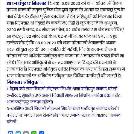
शाहजहाँपुर 17 सितम्बर।
दिनांक 16.09.2023 को थाना कोतवाली चैक व
क्राइम ब्रान्च की संयुक्त पुलिस टीम द्वारा सूचना के आधार पर ककरहा पुल के
पास चेकिंग के दौरान पुलिस कार्यवाही में 04 अभियुक्तों को गिरफ्तार किया
गया। गिरफ्तार अभियुक्तों के कब्जेध्निशादेही से लूट के सोने के आभूषण,
2300 रूपये नगद, 04 मोबाइल फोन, 02 अवैध तमंचा 315 बोर मय जीवित/
खा कारतूस, 02 मोटर साइकिल, 02 फर्जी नम्बर प्लेट आदि बरामद हुए।
उल्लेखनीय है कि 08.09.2023 को थाना कोतवाली क्षेत्रान्तर्गत अज्ञात
बदमाशों द्वारा लूट की घटना कारित की गई थी, जिसके सम्बन्ध में थाना
कोतवाली पर अभियोग पंजीकृत कर घटना का अनावरण के प्रयास किये जा
रहे थे। गिरफ्तार अभियुक्तों से बरामद आभूषण आदि लूट की घटनाओं से
सम्बन्धित है। गिरफ्तार अभियुक्त शातिर किस्म के अपराधी हैं। इस सम्बन्ध में
थाना कोतवाली पर अभियोग पंजीकृत कर विधिक कार्यवाही की जा रही है।
गिरफ्तार अभियुक्त :
1-रेहान उर्फ छंगा निवासी मोहल्ला मिर्धान थाना फरीदपुर जनपद बरेली।
2-सैय्यद मुशर्रफ उर्फ अमन निवासी मोहल्ला मिर्धान नगरिया बकेना रोड
थाना फरीदपुर जनपद बरेली।
3-कासिफ अली निवासी मोहल्ला मिर्धान थाना फरीदपुर जनपद बरेली।
4-सिरोज निवासी ग्राम सेमलखेडा अमर उजाला प्रेस थाना बारादरी जनपद
बरेली।
F
T
E
W
S