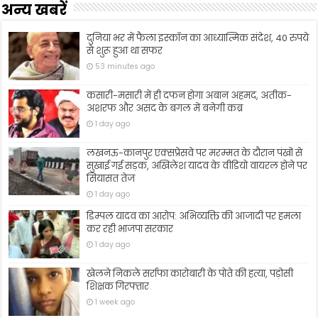
अन्य खबरें
दुनिया भर में फैला इस्कॉन का आध्यात्मिक संदेश, 40 रुपये
से शुरू हुआ था सफर
53 minutes ago
कसारी-मसारी में ही दफन होगा अबान अहमद, अतीक-
अशरफ और असद के बगल में बनेगी कब्र
1 day ago
लखनऊ-कानपुर एक्सप्रेसवे पर मरम्मत के दौरान पंखों से
सुखाई गई सड़क, अखिलेश यादव के वीडियो वायरल होने पर
सियासत तेज
1 day ago
डिम्पल यादव का आरोप: अभिव्यक्ति की आजादी पर हमला
कर रही भाजपा सरकार
1 day ago
खेलने निकले सर्राफा कारोबारी के पोते की हत्या, पड़ोसी
शिक्षक गिरफ्तार
1 week ago