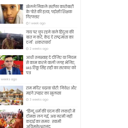
खेलने निकले सर्राफा कारोबारी
के पोते की हत्या, पड़ोसी शिक्षक
गिरफ्तार
1 week ago
गाय पर चुप रहने वाले हिंदुत्व की
बात न करें, केंद्र दे राष्ट्रमाता का
दर्जा : शंकराचार्य
2 weeks ago
आधी तनख्वाह दे दीजिए या नियम
से काम करने वाली जगह भेजिए,
IAS रिंकू सिंह राही का सरकार को
पत्र
 weeks ago
राम मंदिर चढ़ावा चोरी: निवेश और
महंगे उपहार का खुलासा
3 weeks ago
​”हिन्दू धर्म की चंदन की लकड़ी में
दीमक लग गई, अब नरमी नहीं
कड़ाई का समय : स्वामी
अविमुक्तेश्वरानंद