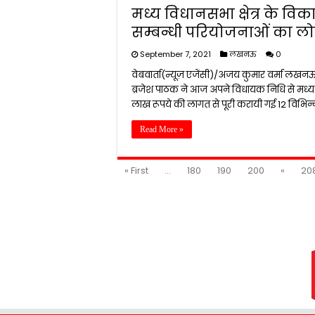
मध्य विधानसभा क्षेत्र के विक
सम्बन्धी परियोजनाओं का लोका
September 7, 2021
लखनऊ
0
वेबवार्ता(न्यूज़ एजेंसी)/अजय कुमार वर्मा लखनऊ 7 स
ब्रजेश पाठक ने आज अपने विधायक निधि से मध्य 
लाख रूपये की लागत से पूरी करायी गई 12 विभिन
Read More »
« First
...
180
190
200
«
20