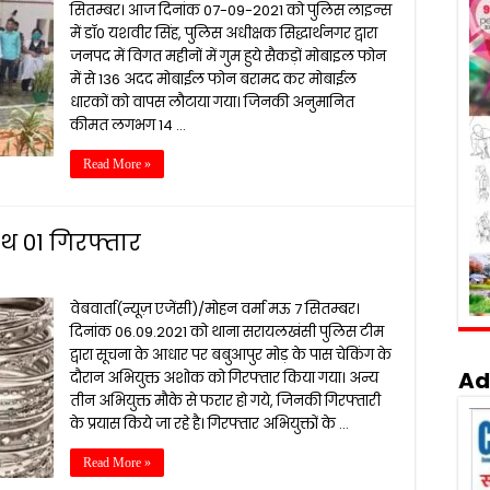
सितम्बर। आज दिनांक 07-09-2021 को पुलिस लाइन्स
में डॉ0 यशवीर सिंह, पुलिस अधीक्षक सिद्धार्थनगर द्वारा
जनपद में विगत महीनों में गुम हुये सैकड़ों मोबाइल फोन
में से 136 अदद मोबाईल फोन बरामद कर मोबाईल
धारकों को वापस लौटाया गया। जिनकी अनुमानित
कीमत लगभग 14 …
Read More »
थ 01 गिरफ्तार
वेबवार्ता(न्यूज़ एजेंसी)/मोहन वर्मा मऊ 7 सितम्बर।
दिनांक 06.09.2021 को थाना सरायलखंसी पुलिस टीम
द्वारा सूचना के आधार पर बबुआपुर मोड़ के पास चेकिंग के
Ad
दौरान अभियुक्त अशोक को गिरफ्तार किया गया। अन्य
तीन अभियुक्त मौके से फरार हो गये, जिनकी गिरफ्तारी
के प्रयास किये जा रहे है। गिरफ्तार अभियुक्तों के …
Read More »