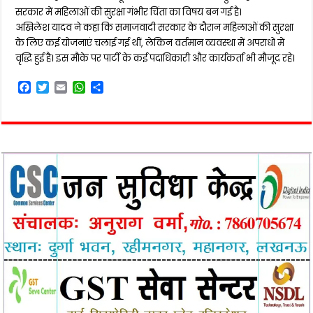
सरकार में महिलाओं की सुरक्षा गंभीर चिंता का विषय बन गई है।
अखिलेश यादव ने कहा कि समाजवादी सरकार के दौरान महिलाओं की सुरक्षा
के लिए कई योजनाएं चलाई गई थीं, लेकिन वर्तमान व्यवस्था में अपराधों में
वृद्धि हुई है। इस मौके पर पार्टी के कई पदाधिकारी और कार्यकर्ता भी मौजूद रहे।
F
T
E
W
S
a
w
m
h
h
c
i
a
a
a
e
t
i
t
r
b
t
l
s
e
o
e
A
o
r
p
k
p