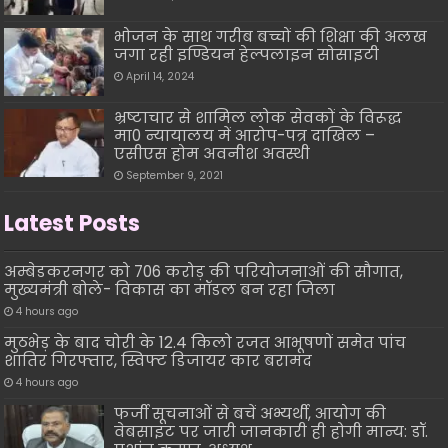
भोजन के साथ गरीब बच्चों की शिक्षा की अलख
जगा रही इण्डियन हेल्पलाइन सोसाइटी
April 14, 2024
भ्रष्टाचार से शामिल लोक सेवकों के विरूद्ध
मा0 न्यायालय में आरोप-पत्र दाखिल –
एसीएस होम अवनीश अवस्थी
September 9, 2021
Latest Posts
अम्बेडकरनगर को 706 करोड़ की परियोजनाओं की सौगात,
मुख्यमंत्री बोले- विकास का मॉडल बन रहा जिला
4 hours ago
मुठभेड़ के बाद चोरी के 12.4 किलो रजत आभूषणों समेत पांच
शातिर गिरफ्तार, स्विफ्ट डिजायर कार बरामद
4 hours ago
फर्जी सूचनाओं से बचें अभ्यर्थी, आयोग की
वेबसाइट पर जारी जानकारी ही होगी मान्य: डॉ.