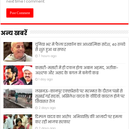
next time I comment.
अन्य खबरें
दुनिया भर में फैला इस्कॉन का आध्यात्मिक संदेश, 40 रुपये
से शुरू हुआ था सफर
7 hours ago
कसारी-मसारी में ही दफन होगा अबान अहमद, अतीक-
अशरफ और असद के बगल में बनेगी कब्र
1 day ago
लखनऊ-कानपुर एक्सप्रेसवे पर मरम्मत के दौरान पंखों से
सुखाई गई सड़क, अखिलेश यादव के वीडियो वायरल होने पर
सियासत तेज
2 days ago
डिम्पल यादव का आरोप: अभिव्यक्ति की आजादी पर हमला
कर रही भाजपा सरकार
2 days ago