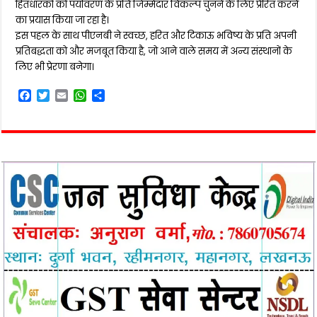
हितधारकों को पर्यावरण के प्रति जिम्मेदार विकल्प चुनने के लिए प्रेरित करने
का प्रयास किया जा रहा है।
इस पहल के साथ पीएनबी ने स्वच्छ, हरित और टिकाऊ भविष्य के प्रति अपनी
प्रतिबद्धता को और मजबूत किया है, जो आने वाले समय में अन्य संस्थानों के
लिए भी प्रेरणा बनेगा।
F
T
E
W
S
a
w
m
h
h
c
i
a
a
a
e
t
i
t
r
b
t
l
s
e
o
e
A
o
r
p
k
p