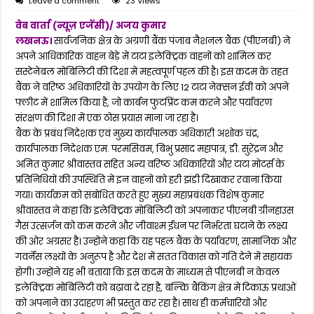
Leave a comment
23 Views
वेब वार्ता (न्यूज़ एजेंसी)/ अजय कुमार
लखनऊ।
सार्वजनिक क्षेत्र के अग्रणी बैंक पंजाब नैशनल बैंक (पीएनबी) ने
अपने आधिकारिक वाहन बेड़े में टाटा इलेक्ट्रिक वाहनों को शामिल कर
सस्टेनेबल मोबिलिटी की दिशा में महत्वपूर्ण पहल की है। इस कदम के तहत
बैंक ने वरिष्ठ अधिकारियों के उपयोग के लिए 12 टाटा नेक्सन ईवी को अपने
फ्लीट में शामिल किया है, जो कार्बन फुटप्रिंट कम करने और पर्यावरण
संरक्षण की दिशा में एक ठोस प्रयास माना जा रहा है।
बैंक के प्रबंध निदेशक एवं मुख्य कार्यपालक अधिकारी अशोक चंद्र,
कार्यपालक निदेशक एम. परमसिवम, बिभु प्रसाद महापात्र, डी. सुरेंद्रन और
अमित कुमार श्रीवास्तव सहित अन्य वरिष्ठ अधिकारियों और टाटा मोटर्स के
प्रतिनिधियों की उपस्थिति में इन वाहनों को हरी झंडी दिखाकर रवाना किया
गया। कार्यक्रम को संबोधित करते हुए मुख्य महाप्रबंधक विशेष कुमार
श्रीवास्तव ने कहा कि इलेक्ट्रिक मोबिलिटी को अपनाकर पीएनबी ग्रीनहाउस
गैस उत्सर्जन को कम करने और जीवाश्म ईंधन पर निर्भरता घटाने के लक्ष्य
की ओर अग्रसर है। उन्होंने कहा कि यह पहल बैंक के पर्यावरण, सामाजिक और
गवर्नेंस लक्ष्यों के अनुरूप है और देश में सतत विकास को गति देने में सहायक
होगी। उन्होंने यह भी बताया कि इस कदम के माध्यम से पीएनबी न केवल
इलेक्ट्रिक मोबिलिटी को बढ़ावा दे रहा है, बल्कि बैंकिंग क्षेत्र में टिकाऊ प्रथाओं
को अपनाने का उदाहरण भी प्रस्तुत कर रहा है। साथ ही कर्मचारियों और