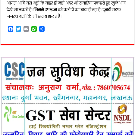
आगरा आदि बस अड्डों के बाहर ही नहीं अंदर भी सवारियां पकड़ते हुए खुलेआम
देखे जा सकते है। जिससे उपस्र्टस को करोड़ों का घाटा हो रहा है। दूसरी तरफ
जनरथ बसों कि भी खराब हालत है।
F
T
E
W
S
a
w
m
h
h
c
i
a
a
a
e
t
i
t
r
b
t
l
s
e
o
e
A
o
r
p
k
p