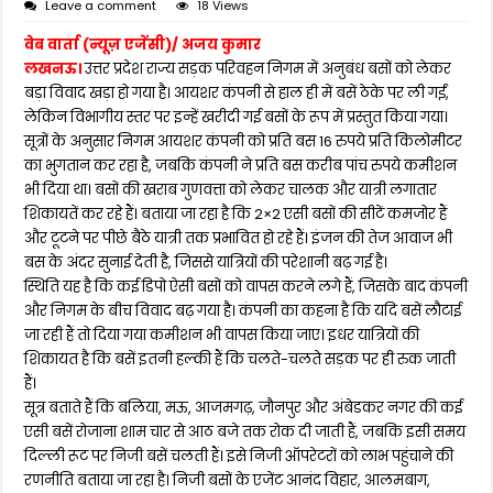
Leave a comment
18 Views
वेब वार्ता (न्यूज़ एजेंसी)/ अजय कुमार
लखनऊ।
उत्तर प्रदेश राज्य सड़क परिवहन निगम में अनुबंध बसों को लेकर
बड़ा विवाद खड़ा हो गया है। आयशर कंपनी से हाल ही में बसें ठेके पर ली गईं,
लेकिन विभागीय स्तर पर इन्हें खरीदी गई बसों के रूप में प्रस्तुत किया गया।
सूत्रों के अनुसार निगम आयशर कंपनी को प्रति बस 16 रुपये प्रति किलोमीटर
का भुगतान कर रहा है, जबकि कंपनी ने प्रति बस करीब पांच रुपये कमीशन
भी दिया था। बसों की खराब गुणवत्ता को लेकर चालक और यात्री लगातार
शिकायतें कर रहे हैं। बताया जा रहा है कि 2×2 एसी बसों की सीटें कमजोर हैं
और टूटने पर पीछे बैठे यात्री तक प्रभावित हो रहे हैं। इंजन की तेज आवाज भी
बस के अंदर सुनाई देती है, जिससे यात्रियों की परेशानी बढ़ गई है।
स्थिति यह है कि कई डिपो ऐसी बसों को वापस करने लगे हैं, जिसके बाद कंपनी
और निगम के बीच विवाद बढ़ गया है। कंपनी का कहना है कि यदि बसें लौटाई
जा रही हैं तो दिया गया कमीशन भी वापस किया जाए। इधर यात्रियों की
शिकायत है कि बसें इतनी हल्की हैं कि चलते-चलते सड़क पर ही रुक जाती
हैं।
सूत्र बताते हैं कि बलिया, मऊ, आजमगढ़, जौनपुर और अंबेडकर नगर की कई
एसी बसें रोजाना शाम चार से आठ बजे तक रोक दी जाती हैं, जबकि इसी समय
दिल्ली रूट पर निजी बसें चलती हैं। इसे निजी ऑपरेटरों को लाभ पहुंचाने की
रणनीति बताया जा रहा है। निजी बसों के एजेंट आनंद विहार, आलमबाग,