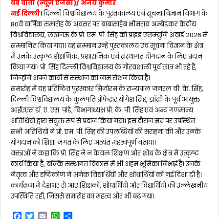
वेब वार्ता (न्यूज़ एजेंसी)/ अजय कुमार
नई दिल्ली।
दिल्ली विश्वविद्यालय के पुस्तकालय एवं सूचना विज्ञान विभाग के
80वें वार्षिक समारोह के अवसर पर बाबासाहेब भीमराव अम्बेडकर केंद्रीय
विश्वविद्यालय, लखनऊ के प्रो. एम. पी. सिंह को प्राइड एलम्युनि अवार्ड 2026 से
सम्मानित किया गया। यह सम्मान उन्हें पुस्तकालय एवं सूचना विज्ञान के क्षेत्र
में उनके उत्कृष्ट शैक्षणिक, प्रशासनिक एवं संस्थागत योगदान के लिए प्रदान
किया गया। प्रो. सिंह दिल्ली विश्वविद्यालय के गौरवशाली पूर्व छात्र भी रहे हैं,
जिन्होंने अपने कार्यों से संस्थान का नाम रोशन किया है।
समारोह में यह प्रतिष्ठित पुरस्कार मिज़ोरम के राज्यपाल जनरल वी. के. सिंह,
दिल्ली विश्वविद्यालय के कुलपति प्रोफेसर योगेश सिंह, झाँसी के पूर्व आयुक्त
आईएएस डॉ. ए. एस. पांडे, विभागाध्यक्ष प्रो. के. पी. सिंह एवं अन्य गणमान्य
अतिथियों द्वारा संयुक्त रूप से प्रदान किया गया। इस दौरान मंच पर उपस्थित
सभी अतिथियों ने प्रो. एम. पी. सिंह की उपलब्धियों की सराहना की और उनके
योगदान को शिक्षा जगत के लिए अत्यंत महत्वपूर्ण बताया।
वक्ताओं ने कहा कि प्रो. सिंह ने न केवल शिक्षण और शोध के क्षेत्र में उत्कृष्ट
कार्य किया है, बल्कि संस्थागत विकास में भी अहम भूमिका निभाई है। उनके
नेतृत्व और दृष्टिकोण ने अनेक विद्यार्थियों और शोधार्थियों को नई दिशा दी है।
कार्यक्रम में देशभर से आए शिक्षकों, शोधार्थियों और विद्यार्थियों की उल्लेखनीय
उपस्थिति रही, जिससे समारोह का महत्व और भी बढ़ गया।
F
T
E
W
S