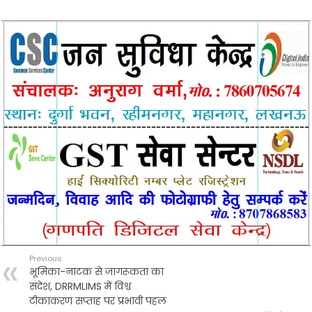
b
t
l
s
e
o
e
A
o
r
p
k
p
Previous
भूमिका-नाटक से जागरूकता का
संदेश, DRRMLIMS में विश्व
टीकाकरण सप्ताह पर प्रभावी पहल