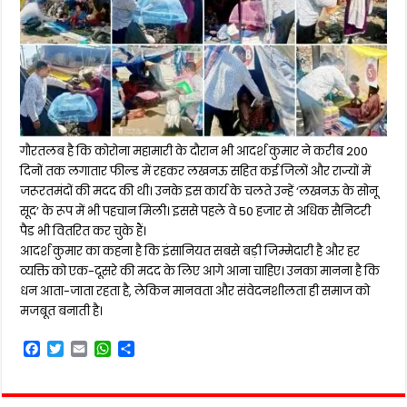
गौरतलब है कि कोरोना महामारी के दौरान भी आदर्श कुमार ने करीब 200
दिनों तक लगातार फील्ड में रहकर लखनऊ सहित कई जिलों और राज्यों में
जरूरतमंदों की मदद की थी। उनके इस कार्य के चलते उन्हें ‘लखनऊ के सोनू
सूद’ के रूप में भी पहचान मिली। इससे पहले वे 50 हजार से अधिक सैनिटरी
पैड भी वितरित कर चुके हैं।
आदर्श कुमार का कहना है कि इंसानियत सबसे बड़ी जिम्मेदारी है और हर
व्यक्ति को एक-दूसरे की मदद के लिए आगे आना चाहिए। उनका मानना है कि
धन आता-जाता रहता है, लेकिन मानवता और संवेदनशीलता ही समाज को
मजबूत बनाती है।
F
T
E
W
S
a
w
m
h
h
c
i
a
a
a
e
t
i
t
r