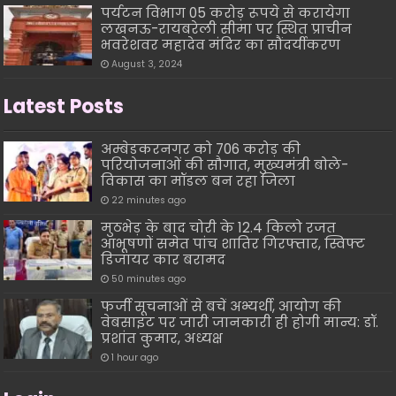
पर्यटन विभाग 05 करोड़ रूपये से करायेगा
लखनऊ-रायबरेली सीमा पर स्थित प्राचीन
भवरेशवर महादेव मंदिर का सौंदर्यीकरण
August 3, 2024
Latest Posts
अम्बेडकरनगर को 706 करोड़ की
परियोजनाओं की सौगात, मुख्यमंत्री बोले-
विकास का मॉडल बन रहा जिला
22 minutes ago
मुठभेड़ के बाद चोरी के 12.4 किलो रजत
आभूषणों समेत पांच शातिर गिरफ्तार, स्विफ्ट
डिजायर कार बरामद
50 minutes ago
फर्जी सूचनाओं से बचें अभ्यर्थी, आयोग की
वेबसाइट पर जारी जानकारी ही होगी मान्य: डॉ.
प्रशांत कुमार, अध्यक्ष
1 hour ago