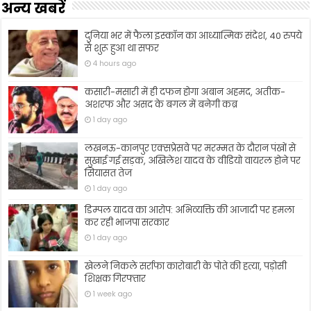
अन्य खबरें
दुनिया भर में फैला इस्कॉन का आध्यात्मिक संदेश, 40 रुपये
से शुरू हुआ था सफर
4 hours ago
कसारी-मसारी में ही दफन होगा अबान अहमद, अतीक-
अशरफ और असद के बगल में बनेगी कब्र
1 day ago
लखनऊ-कानपुर एक्सप्रेसवे पर मरम्मत के दौरान पंखों से
सुखाई गई सड़क, अखिलेश यादव के वीडियो वायरल होने पर
सियासत तेज
1 day ago
डिम्पल यादव का आरोप: अभिव्यक्ति की आजादी पर हमला
कर रही भाजपा सरकार
1 day ago
खेलने निकले सर्राफा कारोबारी के पोते की हत्या, पड़ोसी
शिक्षक गिरफ्तार
1 week ago